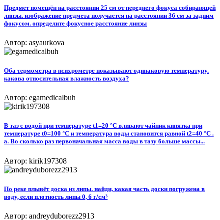
Предмет помещён на расстоянии 25 см от переднего фокуса собирающей
линзы. изображение предмета получается на расстоянии 36 см за задним
фокусом. определите фокусное расстояние линзы
Автор: asyaurkova
Оба термометра в психрометре показывают одинаковую температуру.
какова относительная влажность воздуха?
Автор: egamedicalbuh
В таз с водой при температуре t1=20 °С вливают чайник кипятка при
температуре t0=100 °С и температура воды становится равной t2=40 °С .
а. Во сколько раз первоначальная масса воды в тазу больше массы...
Автор: kirik197308
По реке плывёт доска из липы. найди, какая часть доски погружена в
воду, если плотность липы 0, 6 г/см³
Автор: andreyduborezz2913