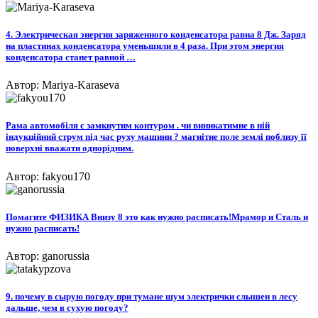
4. Электрическая энергия заряженного конденсатора равна 8 Дж. Заряд
на пластинах конденсатора уменьшили в 4 раза. При этом энергия
конденсатора станет равной …
Автор: Mariya-Karaseva
Рама автомобіля є замкнутим контуром . чи виникатимне в ній
індукційний струм під час руху машини ? магнітне поле землі поблизу її
поверхні вважати однорідним.
Автор: fakyou170
Помагите ФИЗИКА Внизу 8 это как нужно расписать!Мрамор и Сталь и
нужно расписать!​
Автор: ganorussia
9. почему в сырую погоду при тумане шум электрички слышен в лесу
дальше, чем в сухую погоду?