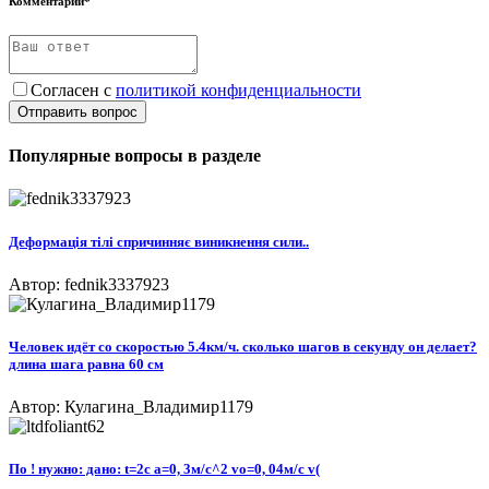
Комментарий*
Согласен с
политикой конфиденциальности
Отправить вопрос
Популярные вопросы в разделе
Деформація тілі спричинняє виникнення сили..​
Автор: fednik3337923
Человек идёт со скоростью 5.4км/ч. сколько шагов в секунду он делает?
длина шага равна 60 см
Автор: Кулагина_Владимир1179
По ! нужно: дано: t=2c a=0, 3м/с^2 vo=0, 04м/с v(