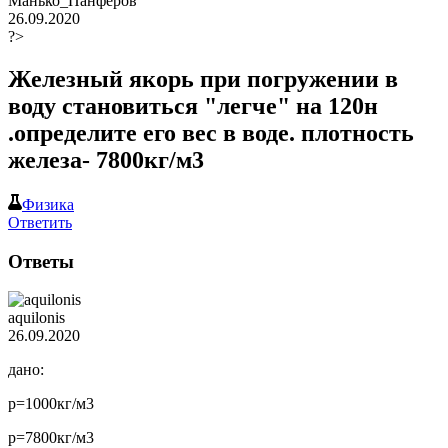
Манько_Панферов
26.09.2020
?>
Железный якорь при погружении в
воду становиться "легче" на 120н
.определите его вес в воде. плотность
железа- 7800кг/м3
Физика
Ответить
Ответы
aquilonis
26.09.2020
дано:
p=1000кг/м3
p=7800кг/м3