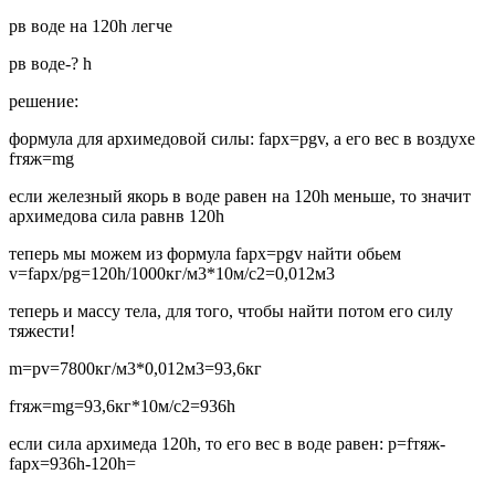
pв воде на 120h легче
pв воде-? h
решение:
формула для архимедовой силы: fарх=pgv, а его вес в воздухе
fтяж=mg
если железный якорь в воде равен на 120h меньше, то значит
архимедова сила равнв 120h
теперь мы можем из формула fарх=pgv найти обьем
v=fарх/pg=120h/1000кг/м3*10м/с2=0,012м3
теперь и массу тела, для того, чтобы найти потом его силу
тяжести!
m=pv=7800кг/м3*0,012м3=93,6кг
fтяж=mg=93,6кг*10м/с2=936h
если сила архимеда 120h, то его вес в воде равен: p=fтяж-
fарх=936h-120h=