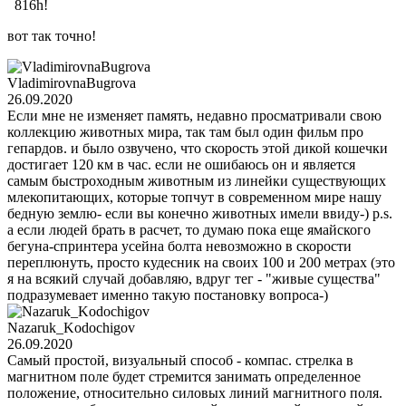
816h!
вот так точно!
VladimirovnaBugrova
26.09.2020
Если мне не изменяет память, недавно просматривали свою
коллекцию животных мира, так там был один фильм про
гепардов. и было озвучено, что скорость этой дикой кошечки
достигает 120 км в час. если не ошибаюсь он и является
самым быстроходным животным из линейки существующих
млекопитающих, которые топчут в современном мире нашу
бедную землю- если вы конечно животных имели ввиду-) p.s.
а если людей брать в расчет, то думаю пока еще ямайского
бегуна-спринтера усейна болта невозможно в скорости
переплюнуть, просто кудесник на своих 100 и 200 метрах (это
я на всякий случай добавляю, вдруг тег - "живые существа"
подразумевает именно такую постановку вопроса-)
Nazaruk_Kodochigov
26.09.2020
Самый простой, визуальный способ - компас. стрелка в
магнитном поле будет стремится занимать определенное
положение, относительно силовых линий магнитного поля.