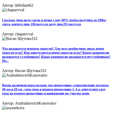
Автор: ltdfoliant62
Сколько дров надо сжечь в печке с кпд 40% чтобы получить из 200кг
снега, взятого при -10градусах воду при 20 градусах
Автор: chapaevval
Что называется центром тяжести? Для чего необходимо знать центр
тяжести тела? Как определяется центр тяжести тела? Какое равновесие
называется устойчивым? Какое равновесие называется неустойчивым?
По...
Автор: Ваган Шутова332
Вцепь включили параллельно два проводника, сопротивление которых
40 ом и 20 ом . сила тока в первом проводнике 1, 4 а. определите силу
тока во втором проводнике и напряжение на участке цепи.
Автор: AndrukhovichKonovalov